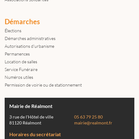
Démarches
Élections
Démarches administratives
Autorisations d'urbanisme
Permanences
Location de salles
Service Funéraire
Numéros utiles
Permission de voirie ou de stationnement
Mairie de Réalmont
3 rue de l'Hôtel de ville
05 63 79 25 80
81120 Réalmont
mairie@realmont.fr
Horaires du secrétariat