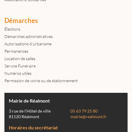
Démarches
Élections
Démarches administratives
Autorisations d'urbanisme
Permanences
Location de salles
Service Funéraire
Numéros utiles
Permission de voirie ou de stationnement
Mairie de Réalmont
3 rue de l'Hôtel de ville
05 63 79 25 80
81120 Réalmont
mairie@realmont.fr
Horaires du secrétariat