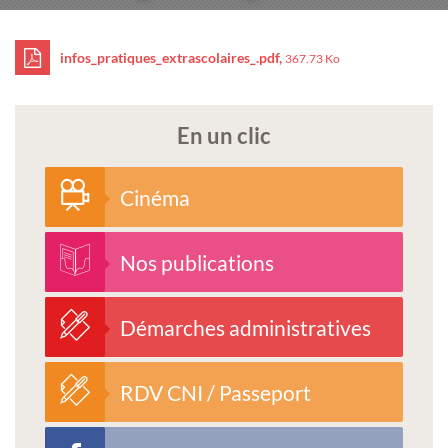
infos_pratiques_extrascolaires_.pdf,
367.73 Ko
En un clic
Cinéma
Nos publications
Démarches administratives
RDV CNI / Passeport