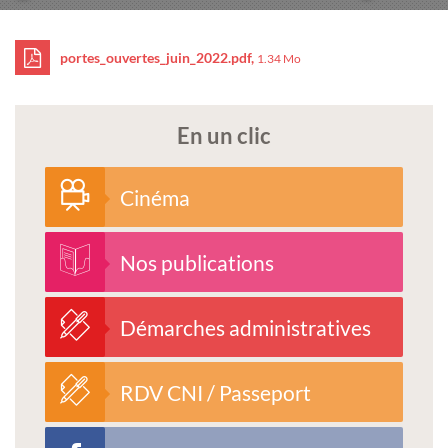
portes_ouvertes_juin_2022.pdf,
1.34 Mo
En un clic
Cinéma
Nos publications
Démarches administratives
RDV CNI / Passeport