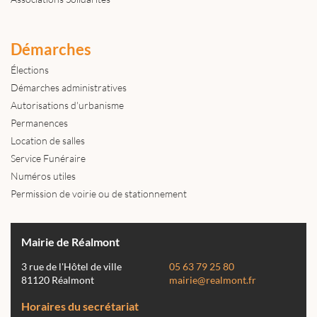
Démarches
Élections
Démarches administratives
Autorisations d'urbanisme
Permanences
Location de salles
Service Funéraire
Numéros utiles
Permission de voirie ou de stationnement
Mairie de Réalmont
3 rue de l'Hôtel de ville
05 63 79 25 80
81120 Réalmont
mairie@realmont.fr
Horaires du secrétariat