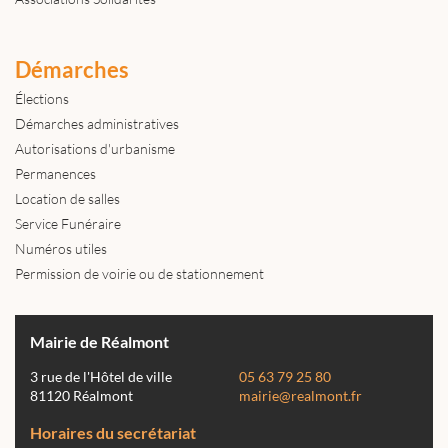
Démarches
Élections
Démarches administratives
Autorisations d'urbanisme
Permanences
Location de salles
Service Funéraire
Numéros utiles
Permission de voirie ou de stationnement
Mairie de Réalmont
3 rue de l'Hôtel de ville
05 63 79 25 80
81120 Réalmont
mairie@realmont.fr
Horaires du secrétariat