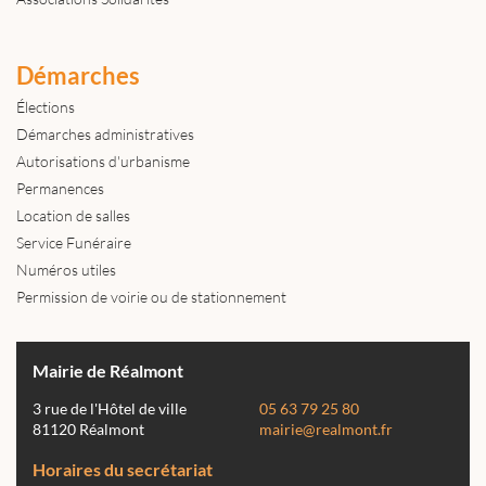
Démarches
Élections
Démarches administratives
Autorisations d'urbanisme
Permanences
Location de salles
Service Funéraire
Numéros utiles
Permission de voirie ou de stationnement
Mairie de Réalmont
3 rue de l'Hôtel de ville
05 63 79 25 80
81120 Réalmont
mairie@realmont.fr
Horaires du secrétariat