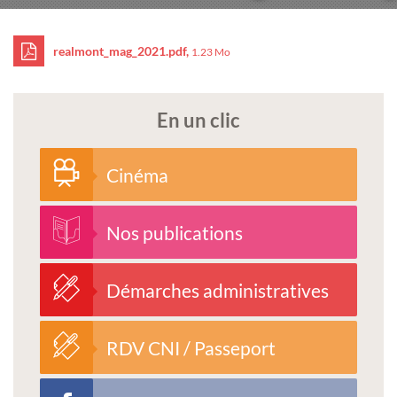
realmont_mag_2021.pdf,
1.23 Mo
En un clic
Cinéma
Nos publications
Démarches administratives
RDV CNI / Passeport