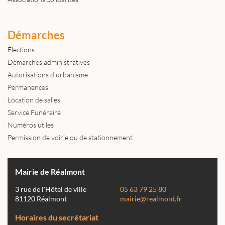
Démarches
Élections
Démarches administratives
Autorisations d'urbanisme
Permanences
Location de salles
Service Funéraire
Numéros utiles
Permission de voirie ou de stationnement
Mairie de Réalmont
3 rue de l'Hôtel de ville
05 63 79 25 80
81120 Réalmont
mairie@realmont.fr
Horaires du secrétariat