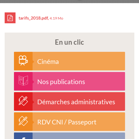
tarifs_2018.pdf,
4.19 Mo
En un clic
Cinéma
Nos publications
Démarches administratives
RDV CNI / Passeport