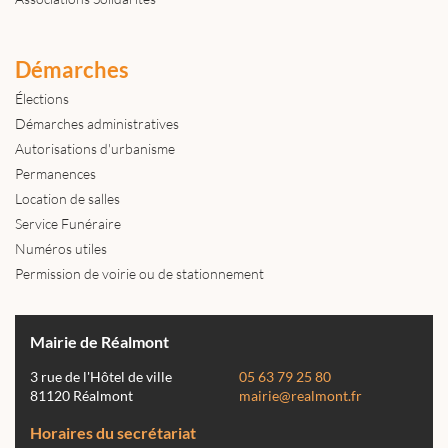
Démarches
Élections
Démarches administratives
Autorisations d'urbanisme
Permanences
Location de salles
Service Funéraire
Numéros utiles
Permission de voirie ou de stationnement
Mairie de Réalmont
3 rue de l'Hôtel de ville
05 63 79 25 80
81120 Réalmont
mairie@realmont.fr
Horaires du secrétariat