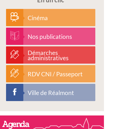
Cinéma
Nos publications
Démarches
administratives
RDV CNI / Passeport
Ville de Réalmont
Agenda