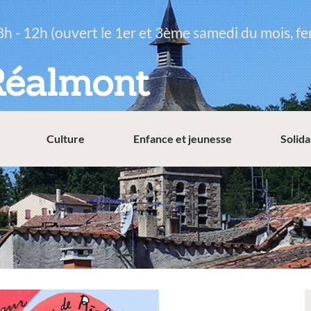
8h - 12h (ouvert le 1er et 3ème samedi du mois, fe
Réalmont
Culture
Enfance et jeunesse
Solida