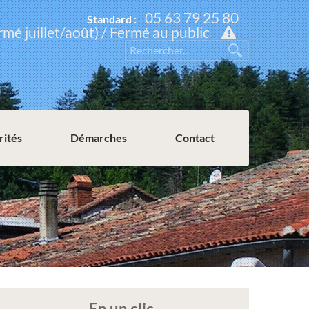
05 63 79 25 80
Standard :
rmé juillet/août) / Fermé au public
rités
Démarches
Contact
Permission de voirie ou de stationnement
En un clic