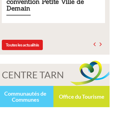
ille de
municipaux
Liste des tarifs 2026 des services municipaux,
délibération du conseil municipal du 19 déce
2025
Toutes les actualités
CENTRE TARN
Communautés de
Office du Tourisme
Communes