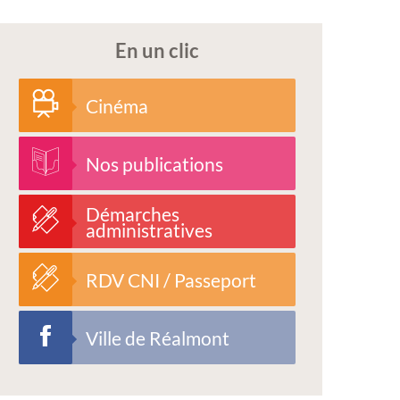
En un clic
Cinéma
Nos publications
Démarches
administratives
RDV CNI / Passeport
Ville de Réalmont