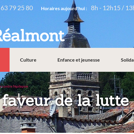
 63 79 25 80
8h - 12h15 / 13
Horaires aujourd'hui :
Réalmont
Culture
Enfance et jeunesse
Solida
 contre l'épilepsie
aveur de la lutte