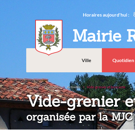
Aller
au
Horaires aujourd'hui :
contenu
principal
Mairie 
Ville
Quotidien
Accueil
Quotidien
Activités
Vide-grenier et brocante
Vide-grenier e
organisée par la MJC