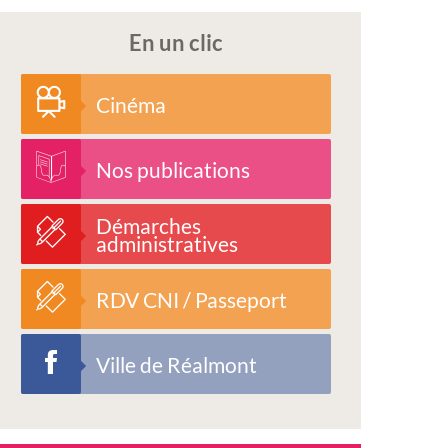
En un clic
Cinéma
Nos publications
Démarches
administratives
RDV CNI / Passeport
Ville de Réalmont