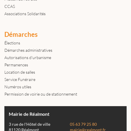
CCAS
Associations Solidarités
Démarches
Élections
Démarches administratives
Autorisations d'urbanisme
Permanences
Location de salles
Service Funéraire
Numéros utiles
Permission de voirie ou de stationnement
Mairie de Réalmont
3 rue de l'Hôtel de ville
05 63 79 25 80
81120 Réalmont
mairie@realmont.fr