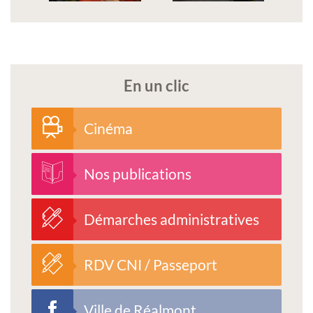
En un clic
Cinéma
Nos publications
Démarches administratives
RDV CNI / Passeport
Ville de Réalmont