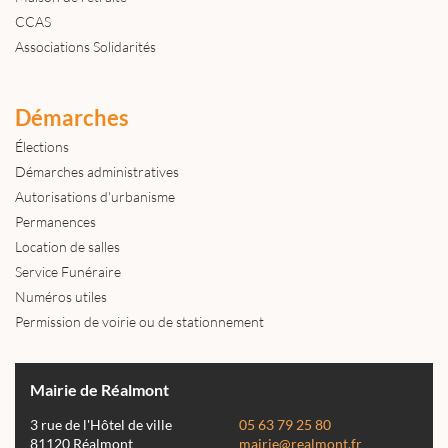
CCAS
Associations Solidarités
Démarches
Élections
Démarches administratives
Autorisations d'urbanisme
Permanences
Location de salles
Service Funéraire
Numéros utiles
Permission de voirie ou de stationnement
Mairie de Réalmont
3 rue de l'Hôtel de ville
05 63 79 25 80
81120 Réalmont
mairie@realmont.fr