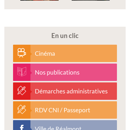
En un clic
Cinéma
Nos publications
Démarches administratives
RDV CNI / Passeport
Ville de Réalmont