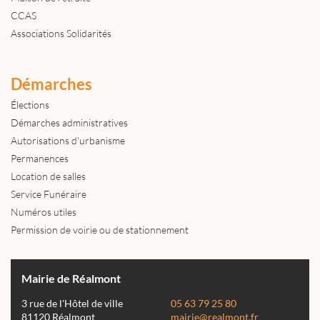
CCAS
Associations Solidarités
Démarches
Élections
Démarches administratives
Autorisations d'urbanisme
Permanences
Location de salles
Service Funéraire
Numéros utiles
Permission de voirie ou de stationnement
Mairie de Réalmont
3 rue de l'Hôtel de ville
05 63 79 25 80
81120 Réalmont
mairie@realmont.fr