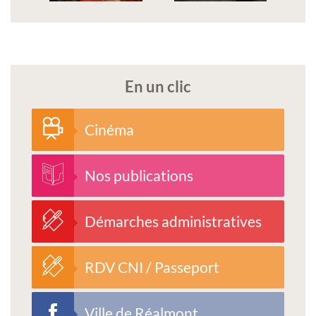
En un clic
Cinéma
Nos publications
Démarches administratives
RDV CNI / Passeport
Ville de Réalmont