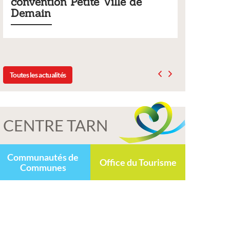
le de
municipaux
Liste des tarifs 2026 des services municipaux,
délibération du conseil municipal du 19 décemb
2025
Toutes les actualités
CENTRE TARN
Communautés de
Office du Tourisme
Communes