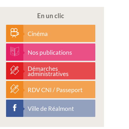
En un clic
Cinéma
Nos publications
Démarches
administratives
RDV CNI / Passeport
Ville de Réalmont