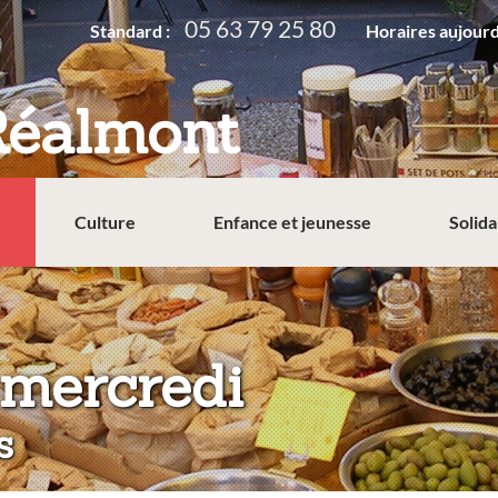
05 63 79 25 80
Standard :
Horaires aujourd
Réalmont
Culture
Enfance et jeunesse
Solida
:
mercredi
s