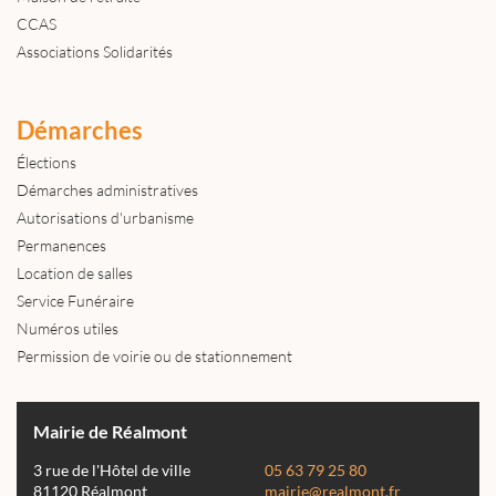
CCAS
Associations Solidarités
Démarches
Élections
Démarches administratives
Autorisations d'urbanisme
Permanences
Location de salles
Service Funéraire
Numéros utiles
Permission de voirie ou de stationnement
Mairie de Réalmont
3 rue de l'Hôtel de ville
05 63 79 25 80
81120 Réalmont
mairie@realmont.fr