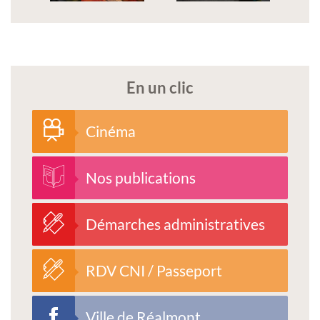
En un clic
Cinéma
Nos publications
Démarches administratives
RDV CNI / Passeport
Ville de Réalmont