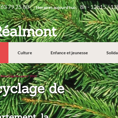
 63 79 25 80
8h - 12h15 / 13
Horaires aujourd'hui :
Réalmont
Culture
Enfance et jeunesse
Solida
"Recyclage de sapins" 2025
cyclage de
rtement, la