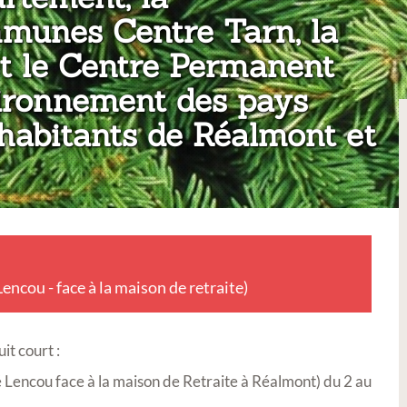
unes Centre Tarn, la
et le Centre Permanent
nvironnement des pays
 habitants de Réalmont et
ncou - face à la maison de retraite)
it court :
 Lencou face à la maison de Retraite à Réalmont) du 2 au