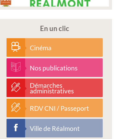
En un clic
Cinéma
Nos publications
Démarches
administratives
RDV CNI / Passeport
Ville de Réalmont