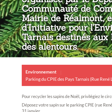
Communauté de Comm
Mairie de Réalmont, 
d'Initiative pour l'E
Tarnais destinés aux
des alentours.
Environnement
Parking du CPIE des Pays Tarnais (Rue René Le
Pour recycler les sapins de Noël, privilégiez le circu
Déposez votre sapin sur le parking CPIE (rue René
31 janvier.