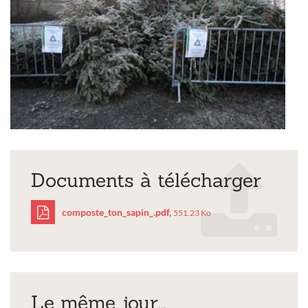
Documents à télécharger
composte_ton_sapin_.pdf,
551.23 Ko
composte_ton_sapin_.p
Le même jour...