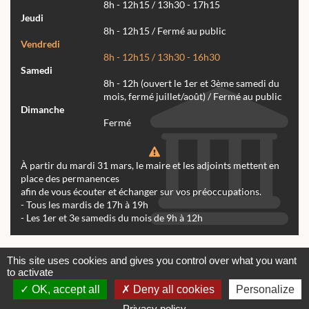
8h - 12h15 / 13h30 - 17h15
Jeudi
8h - 12h15 / Fermé au public
Vendredi
8h - 12h15 / 13h30 - 16h30
Samedi
8h - 12h (ouvert le 1er et 3ème samedi du
mois, fermé juillet/août) / Fermé au public
Dimanche
Fermé
À partir du mardi 31 mars, le maire et les adjoints mettent en
place des permanences
afin de vous écouter et échanger sur vos préoccupations.
- Tous les mardis de 17h à 19h
- Les 1er et 3e samedis du mois de 9h à 12h
Actualités
Archives
Agenda
This site uses cookies and gives you control over what you want
to activate
Contactez-nous
Mentions légales
OK, accept all
Deny all cookies
Personalize
© tous droits réservés Mairie de Réalmont 2024 -
Conception & Réalisation Web RK Création
Privacy policy