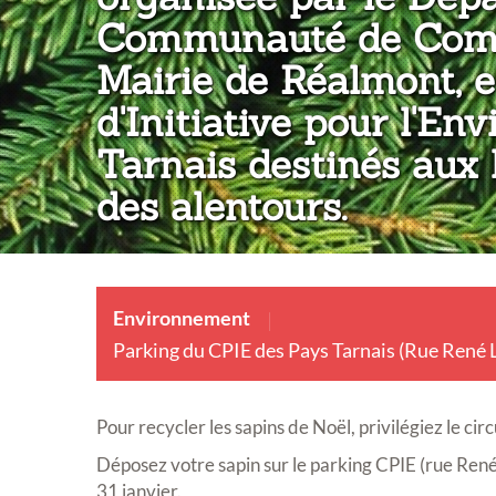
Communauté de Comm
Mairie de Réalmont, 
d'Initiative pour l'E
Tarnais destinés aux
des alentours.
Environnement
Parking du CPIE des Pays Tarnais (Rue René Le
Pour recycler les sapins de Noël, privilégiez le circu
Déposez votre sapin sur le parking CPIE (rue René
31 janvier.