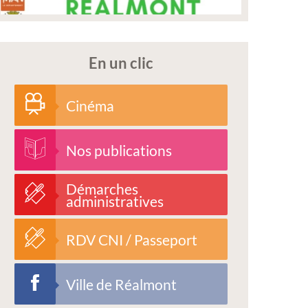
En un clic
Cinéma
Nos publications
Démarches
administratives
RDV CNI / Passeport
Ville de Réalmont