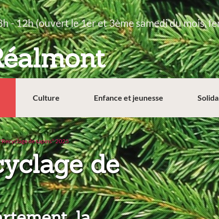
8h - 12h (ouvert le 1er et 3ème samedi du mois, fe
Réalmont
Culture
Enfance et jeunesse
Solida
"Recyclage de sapins" 2025
cyclage de
rtement, la