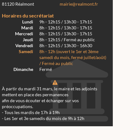
81120 Réalmont
mairie@realmont.fr
Horaires du secrétariat
Lundi
9h - 12h15 / 13h30 - 17h15
Mardi
8h - 12h15 / 13h30 - 17h15
Mercredi
8h - 12h15 / 13h30 - 17h15
Jeudi
8h - 12h15 / Fermé au public
Vendredi
8h - 12h15 / 13h30 - 16h30
Samedi
8h - 12h (ouvert le 1er et 3ème
samedi du mois, fermé juillet/août)
/ Fermé au public
Dimanche
Fermé
À partir du mardi 31 mars, le maire et les adjoints
mettent en place des permanences
afin de vous écouter et échanger sur vos
préoccupations.
- Tous les mardis de 17h à 19h
- Les 1er et 3e samedis du mois de 9h à 12h