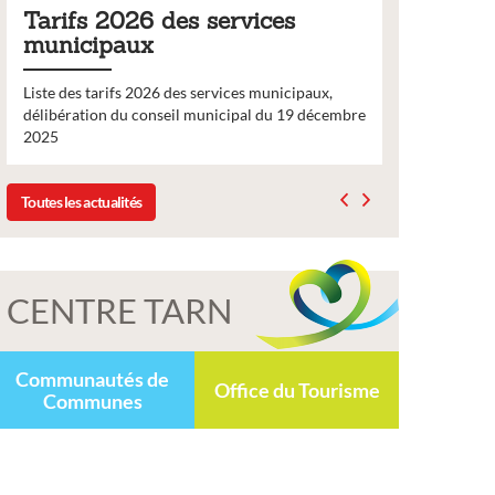
Tarifs 2026 des services
Bulleti
municipaux
2026
Liste des tarifs 2026 des services municipaux,
Comme chaq
délibération du conseil municipal du 19 décembre
nouveau nu
2025
bulletin d’
Toutes les actualités
CENTRE TARN
Communautés de
Office du Tourisme
Communes