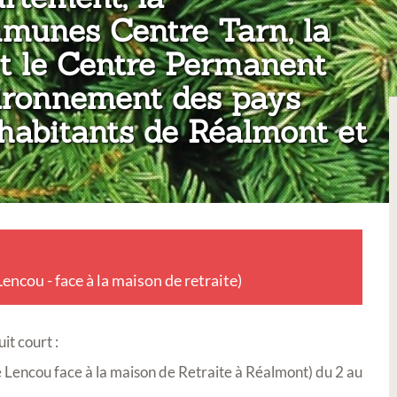
unes Centre Tarn, la
et le Centre Permanent
nvironnement des pays
 habitants de Réalmont et
ncou - face à la maison de retraite)
it court :
 Lencou face à la maison de Retraite à Réalmont) du 2 au