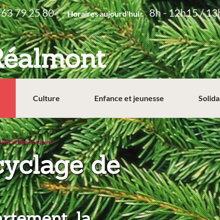
 63 79 25 80
8h - 12h15 / 13
Horaires aujourd'hui :
Réalmont
Culture
Enfance et jeunesse
Solida
"Recyclage de sapins"
cyclage de
rtement, la