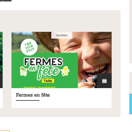
t 2026 -
Signature de l'avenant à la
res,
convention Petite Ville de
s
Demain
res lors de notre
Quotidien
Fermes en fête