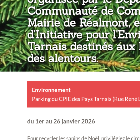
Communauté de Comm
Mairie de Réalmont, 
d'Initiative pour l'E
Tarnais destinés aux
des alentours.
Environnement
Parking du CPIE des Pays Tarnais (Rue René Le
du 1er au 26 janvier 2026
Pour recycler les sapins de Noël, privilégiez le circ