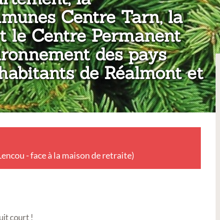
unes Centre Tarn, la
et le Centre Permanent
nvironnement des pays
 habitants de Réalmont et
ncou - face à la maison de retraite)
uit court !