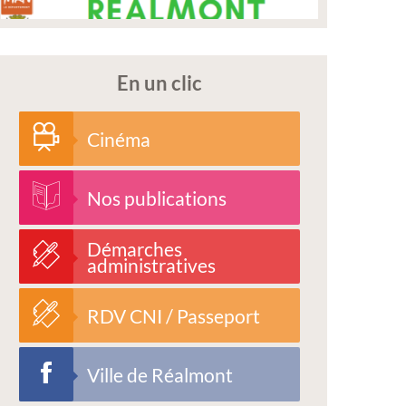
En un clic
Cinéma
Nos publications
Démarches
administratives
RDV CNI / Passeport
Ville de Réalmont