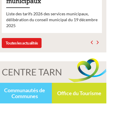
municipaux
2026
Liste des tarifs 2026 des services municipaux,
Comme chaq
délibération du conseil municipal du 19 décembre
nouveau nu
2025
bulletin d’
Toutes les actualités
CENTRE TARN
Communautés de
Office du Tourisme
Communes