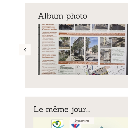
Album photo
Exposition
Le même jour...
Inscription Réal'Art 20
Événements