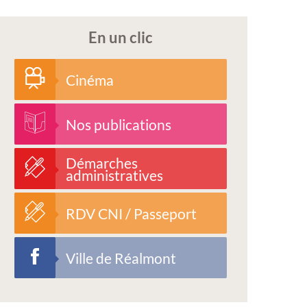
En un clic
Cinéma
Nos publications
Démarches
administratives
RDV CNI / Passeport
Ville de Réalmont