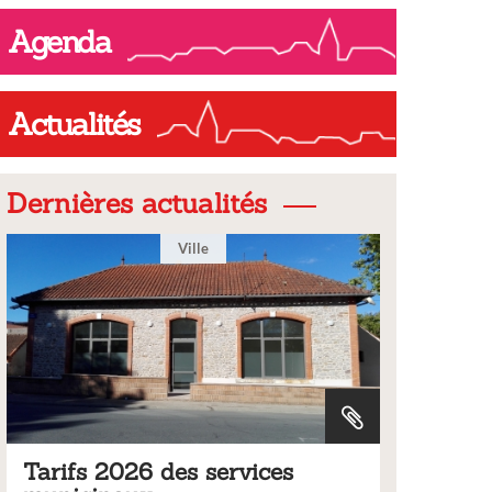
Agenda
Actualités
Dernières actualités
Ville
Tarifs 2026 des services
Bulleti