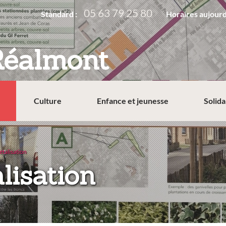
05 63 79 25 80
Standard :
Horaires aujourd
Réalmont
Culture
Enfance et jeunesse
Solida
étalisation
:
lisation