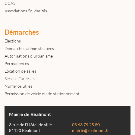
CCAS
Associations Solidarités
Démarches
Élections
Démarches administratives
Autorisations d'urbanisme
Permanences
Location de salles
Service Funéraire
Numéros utiles
Permission de voirie ou de stationnement
Mairie de Réalmont
3 rue de l'Hôtel de ville
05 63 79 25 80
81120 Réalmont
mairie@realmont.fr