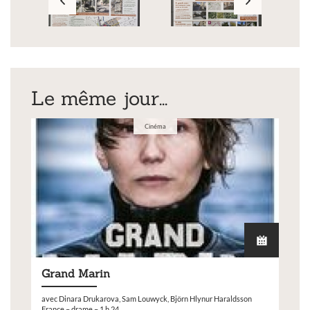
Le même jour...
Cinéma
Grand Marin
avec Dinara Drukarova, Sam Louwyck, Björn Hlynur Haraldsson
France – drame – 1 h 24