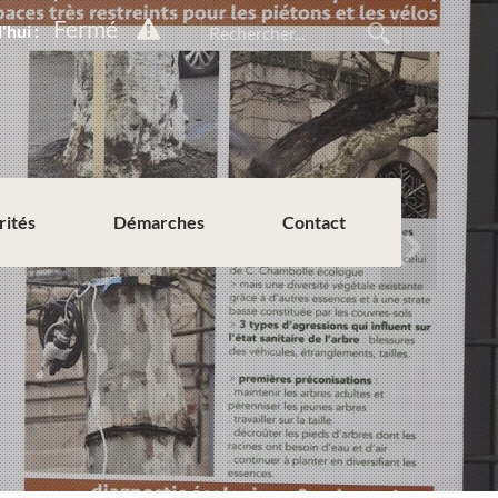
Fermé
'hui :
rités
Démarches
Contact
Permission de voirie ou de stationnement