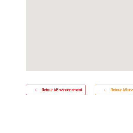
exposition de peint
sculptures et photo
Vous souhaitez exposer vos oeuv
exposition annuelle ?
Retour à Environnement
Retour à Serv