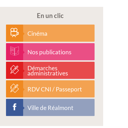
En un clic
Cinéma
Nos publications
Démarches
administratives
RDV CNI / Passeport
Ville de Réalmont