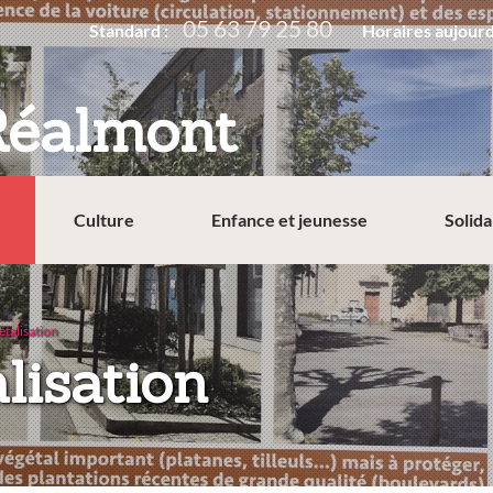
05 63 79 25 80
Standard :
Horaires aujourd
Réalmont
Culture
Enfance et jeunesse
Solida
étalisation
:
lisation