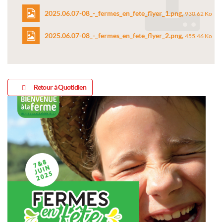
2025.06.07-08_-_fermes_en_fete_flyer_1.png,
930.62 Ko
2025.06.07-08_-_fermes_en_fete_flyer_2.png,
455.46 Ko
2025.06.07-
08_-
2025.06.07-
_fermes_en_fete_flyer_
08_-
Retour à Quotidien
_fermes_en_fete_flyer_