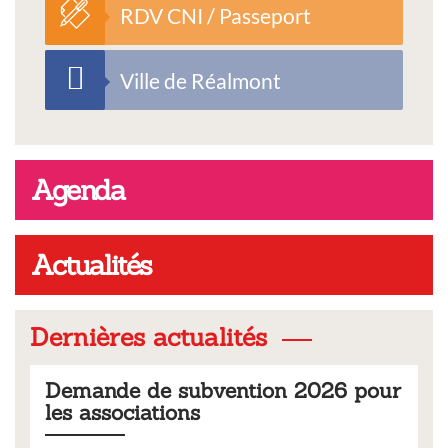
RDV CNI / Passeport
Ville de Réalmont
Agenda
Actualités
Dernières actualités
Activités
Demande de subvention 2026 pour
les associations