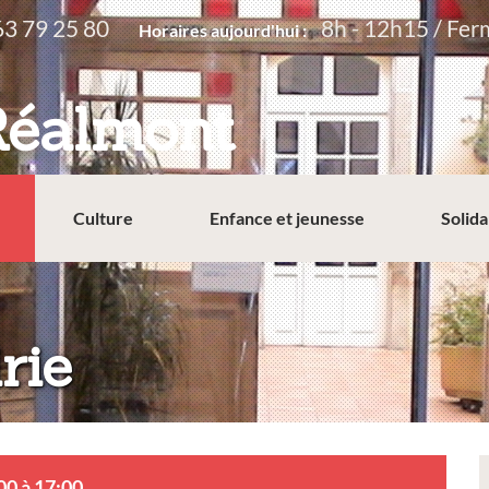
63 79 25 80
8h - 12h15 / Fer
Horaires aujourd'hui :
Réalmont
Culture
Enfance et jeunesse
Solida
rie
00 à 17:00