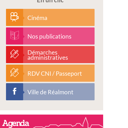
Cinéma
Nos publications
Démarches
administratives
RDV CNI / Passeport
Ville de Réalmont
Agenda