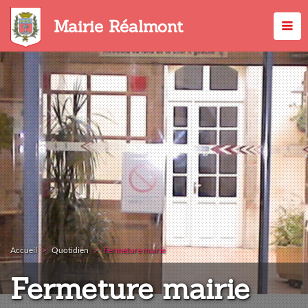
Aller
au
Mairie Réalmont
contenu
principal
Accueil
Quotidien
Fermeture mairie
Fermeture mairie