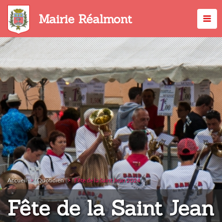
Aller
au
Mairie Réalmont
contenu
principal
Accueil
Quotidien
Fête de la Saint Jean 2024
Fête de la Saint Jean