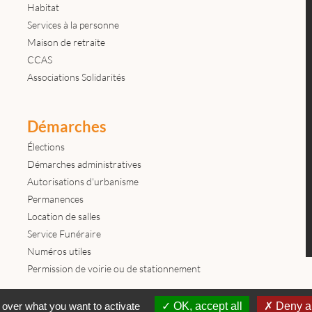
Habitat
Services à la personne
Maison de retraite
CCAS
Associations Solidarités
Démarches
Élections
Démarches administratives
Autorisations d'urbanisme
Permanences
Location de salles
Service Funéraire
Numéros utiles
Permission de voirie ou de stationnement
Contactez-nous
Mentions légales
© tous droits réservés Mairie de
 over what you want to activate
OK, accept all
Deny al