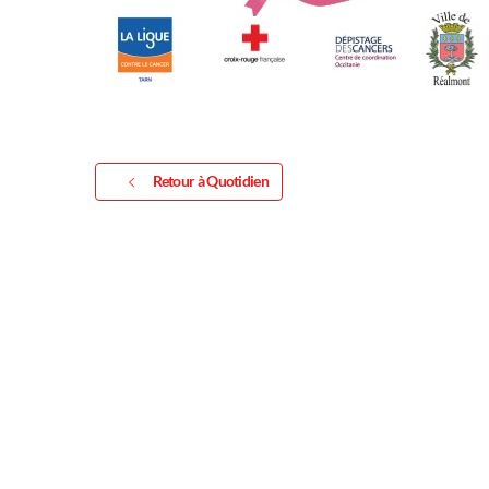
Exposition
Retour à Quotidien
Inscription Réal'Art 20
exposition de peintures,
sculptures et photos
Vous souhaitez exposer vos oeuvres lor
exposition annuelle ?