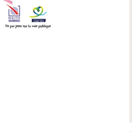
Petite Ville de Demain
26 -
Signature de l'avenant à la
convention Petite Ville de
Demain
s de notre