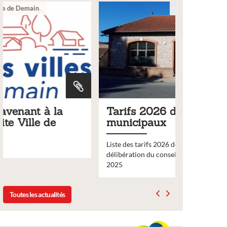
Ville
Tarifs 2026 des services
Bulleti
municipaux
2026
Liste des tarifs 2026 des services municipaux,
Comme chaq
délibération du conseil municipal du 19 décembre
nouveau nu
2025
bulletin d’
Toutes les actualités