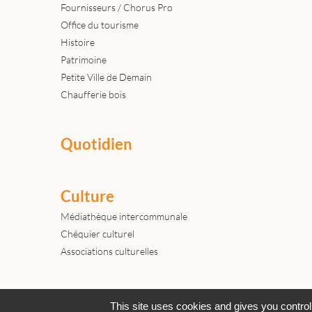
Fournisseurs / Chorus Pro
Office du tourisme
Histoire
Patrimoine
Petite Ville de Demain
Chaufferie bois
Quotidien
Culture
Médiathèque intercommunale
Chéquier culturel
Associations culturelles
Actualités
Archives
Agenda
This site uses cookies and gives you control