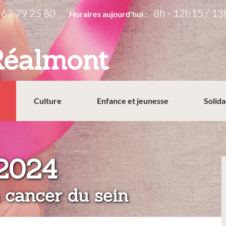
 63 79 25 80
8h - 12h15 / 13
Horaires aujourd'hui :
Réalmont
Culture
Enfance et jeunesse
Solida
:
 2024
e cancer du sein