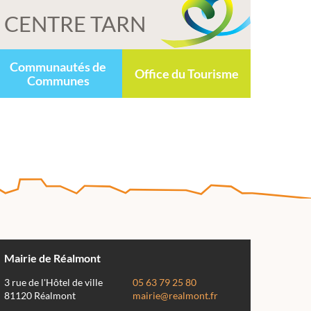
CENTRE TARN
Communautés de
Office du Tourisme
Communes
Mairie de Réalmont
3 rue de l'Hôtel de ville
05 63 79 25 80
81120 Réalmont
mairie@realmont.fr