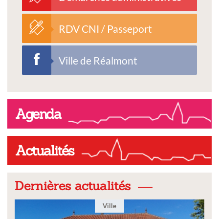
RDV CNI / Passeport
Ville de Réalmont
Agenda
Actualités
Dernières actualités
Ville