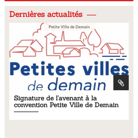
Dernières actualités
 de Demain
Ville
nant à la
Tarifs 2026 des servic
Ville de Demain
municipaux
Liste des tarifs 2026 des services mun
délibération du conseil municipal d