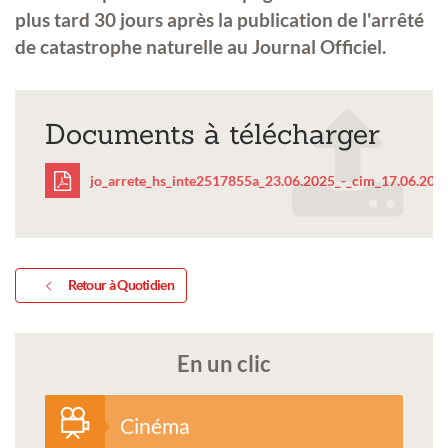
plus tard 30 jours après la publication de l'arrêté
de catastrophe naturelle au Journal Officiel.
Documents à télécharger
jo_arrete_hs_inte2517855a_23.06.2025_-_cim_17.06.2025
jo_arrete_hs_inte25178
_cim_17.06.2025-
Retour à Quotidien
1.pdf
En un clic
Cinéma