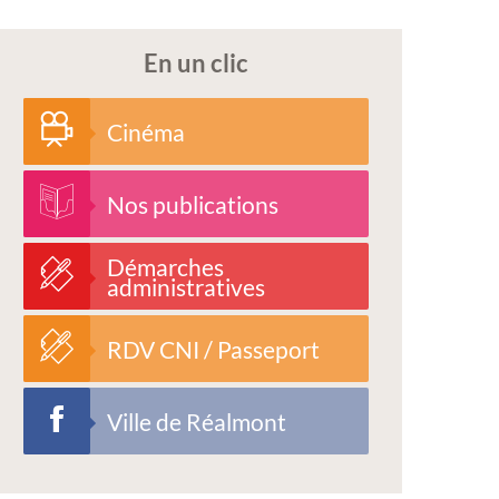
En un clic
Cinéma
Nos publications
Démarches
administratives
RDV CNI / Passeport
Ville de Réalmont