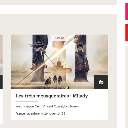
517855a_23.06.2025_-
Cinéma
Exposition
Petite Ville de Dem
Les trois mousquetaires : Milady
avec François Civil, Vincent Cassel, Eva Green
France - aventure, historique - 1 h 55
 Réal'Art 2026 -
Signature de l'avena