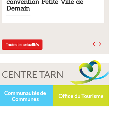
le de
municipaux
Liste des tarifs 2026 des services municipaux,
délibération du conseil municipal du 19 décemb
2025
Toutes les actualités
CENTRE TARN
Communautés de
Office du Tourisme
Communes