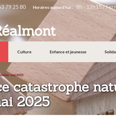
63 79 25 80
8h - 12h15 / Fer
Horaires aujourd'hui :
Réalmont
Culture
Enfance et jeunesse
Solida
dation - mai 2025
e catastrophe natu
mai 2025