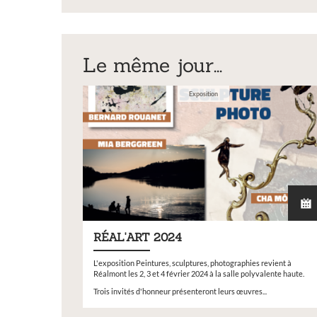
jo_arrete_hs_inte2
_cim_17.06.2025-
Le même jour...
1.pdf
Exposition
RÉAL'ART 2024
L'exposition Peintures, sculptures, photographies revient à
Réalmont les 2, 3 et 4 février 2024 à la salle polyvalente haute.
Trois invités d'honneur présenteront leurs œuvres...
Inscription