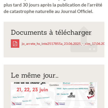
plus tard 30 jours après la publication de l'arrêté
de catastrophe naturelle au Journal Officiel.
Documents à télécharger
jo_arrete_hs_inte2517855a_23.06.2025_-_cim_17.06.2025
jo_arrete_hs_inte25178
_cim_17.06.2025-
Le même jour...
1.pdf
Quotidien