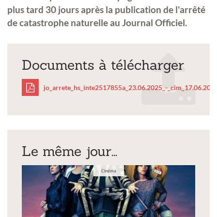
plus tard 30 jours après la publication de l'arrêté
de catastrophe naturelle au Journal Officiel.
Documents à télécharger
jo_arrete_hs_inte2517855a_23.06.2025_-_cim_17.06.2025
jo_arrete_hs_inte25178
_cim_17.06.2025-
Le même jour...
1.pdf
Cinéma