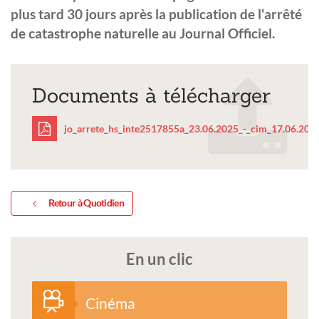
plus tard 30 jours après la publication de l'arrêté
de catastrophe naturelle au Journal Officiel.
Documents à télécharger
jo_arrete_hs_inte2517855a_23.06.2025_-_cim_17.06.2025
jo_arrete_hs_inte25178
_cim_17.06.2025-
Retour à Quotidien
1.pdf
En un clic
Cinéma