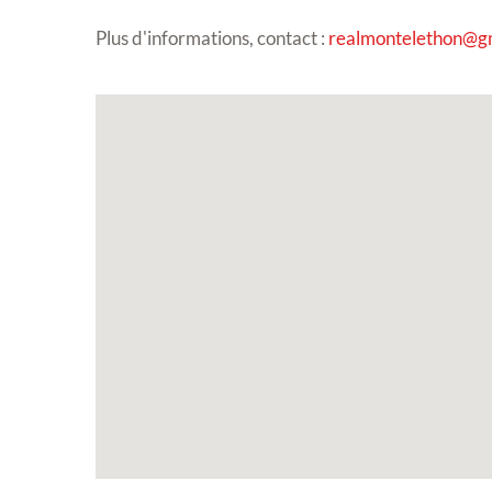
Plus d'informations, contact :
realmontelethon@g
Inscription Réal'A
exposition de pein
sculptures et phot
Vous souhaitez exposer vos oe
exposition annuelle ?