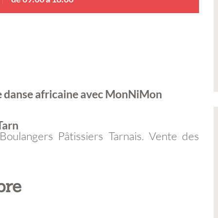
de danse africaine avec MonNiMon
Tarn
oulangers Pâtissiers Tarnais. Vente des
bre