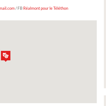
mail.com
/ FB
Réalmont pour le Téléthon
rt 2026 -
Signature de l'avenant à la
tures,
convention Petite Ville de
os
Demain
uvres lors de notre