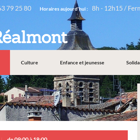
63 79 25 80
8h - 12h15 / Fer
Horaires aujourd'hui :
Réalmont
Culture
Enfance et jeunesse
Solida
de 09:00 à 18:00