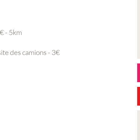
5€ - 5km
site des camions - 3€
n
Petite Ville de Demain