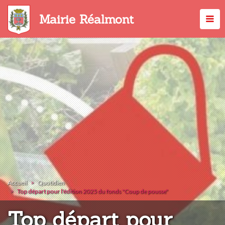
Aller
au
Mairie Réalmont
contenu
principal
Accueil
Quotidien
Top départ pour l'édition 2025 du fonds "Coup de pousse"
Top départ pour