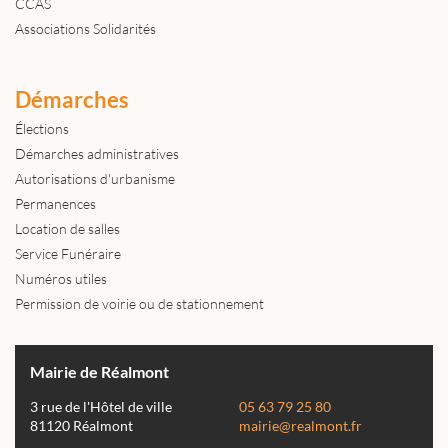
CCAS
Associations Solidarités
Démarches
Élections
Démarches administratives
Autorisations d'urbanisme
Permanences
Location de salles
Service Funéraire
Numéros utiles
Permission de voirie ou de stationnement
Mairie de Réalmont
3 rue de l'Hôtel de ville
05 63 79 25 80
81120 Réalmont
mairie@realmont.fr