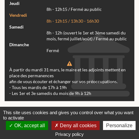
Jeudi
8h - 12h15 / Fermé au public
Vendredi
8h - 12h15 / 13h30 - 16h30
Samedi
8h - 12h (ouvert le 1er et 3ème samedi du
mois, fermé juillet/août) / Fermé au public
Dimanche
Fermé
À partir du mardi 31 mars, le maire et les adjoints mettent en
place des permanences
afin de vous écouter et échanger sur vos préoccupations.
- Tous les mardis de 17h à 19h
- Les 1er et 3e samedis du mois de 9h à 12h
Actualités
Archives
Agenda
This site uses cookies and gives you control over what you want
to activate
Contactez-nous
Mentions légales
OK, accept all
Deny all cookies
Personalize
© tous droits réservés Mairie de Réalmont 2024 -
Conception & Réalisation Web RK Création
Privacy policy