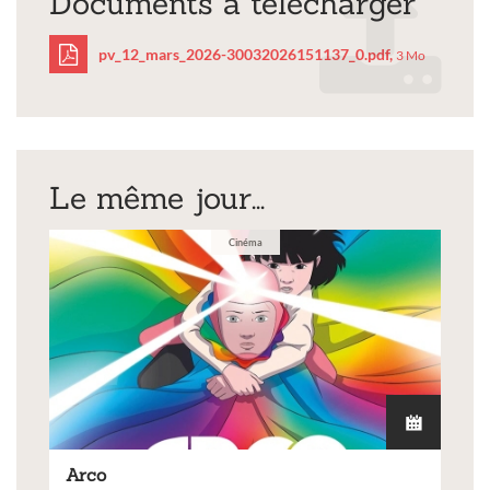
Documents à télécharger
pv_12_mars_2026-30032026151137_0.pdf,
3 Mo
pv_12_mars_2026-
30032026151137_0.pdf
Le même jour...
Cinéma
Arco