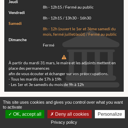
Jeudi
8h - 12h15 / Fermé au public
Vendredi
8h - 12h15 / 13h30 - 16h30
Samedi
8h - 12h (ouvert le 1er et 3ème samedi du
mois, fermé juillet/août) / Fermé au public
Dimanche
Fermé
À partir du mardi 31 mars, le maire et les adjoints mettent en
place des permanences
afin de vous écouter et échanger sur vos préoccupations.
- Tous les mardis de 17h à 19h
- Les 1er et 3e samedis du mois de 9h à 12h
Actualités
Archives
Agenda
This site uses cookies and gives you control over what you want
to activate
Contactez-nous
Mentions légales
OK, accept all
Deny all cookies
Personalize
© tous droits réservés Mairie de Réalmont 2024 -
Conception & Réalisation Web RK Création
Privacy policy