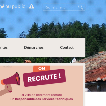
mé au public
rités
Démarches
Contact
Permission de voirie ou de stationnement