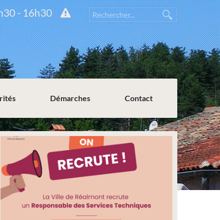
h30 - 16h30
rités
Démarches
Contact
Permission de voirie ou de stationnement