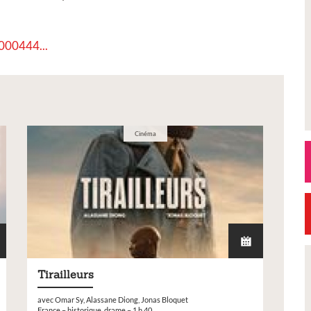
0000444...
Cinéma
Tirailleurs
on
Petite Ville de Demain
avec Omar Sy, Alassane Diong, Jonas Bloquet
France – historique, drame – 1 h 40