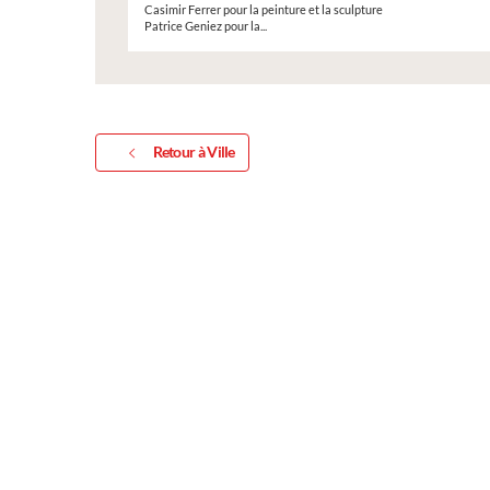
Casimir Ferrer pour la peinture et la sculpture
Patrice Geniez pour la...
Retour à Ville
Inscription Réal'
exposition de pei
sculptures et pho
Vous souhaitez exposer vos 
exposition annuelle ?