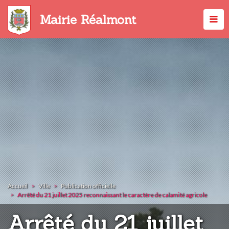
Aller
au
Mairie Réalmont
contenu
principal
Accueil
Ville
Publication officielle
Arrêté du 21 juillet 2025 reconnaissant le caractère de calamité agricole
Arrêté du 21 juillet