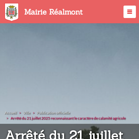
Aller
au
Mairie Réalmont
contenu
principal
Accueil
Ville
Publication officielle
Arrêté du 21 juillet 2025 reconnaissant le caractère de calamité agricole
Arrêté du 21 juillet