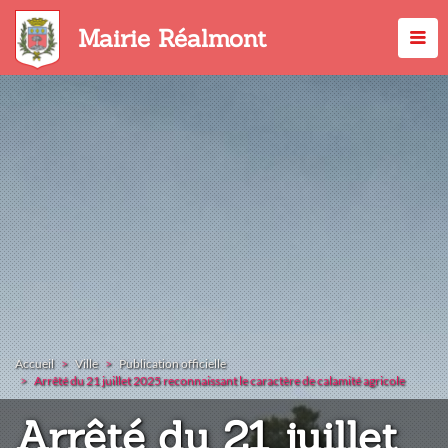
Aller
au
Mairie Réalmont
contenu
principal
Accueil
Ville
Publication officielle
Arrêté du 21 juillet 2025 reconnaissant le caractère de calamité agricole
Arrêté du 21 juillet