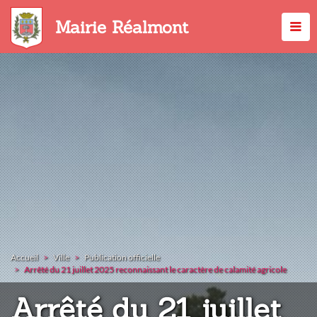
Aller
au
Mairie Réalmont
contenu
principal
Accueil
Ville
Publication officielle
Arrêté du 21 juillet 2025 reconnaissant le caractère de calamité agricole
Arrêté du 21 juillet