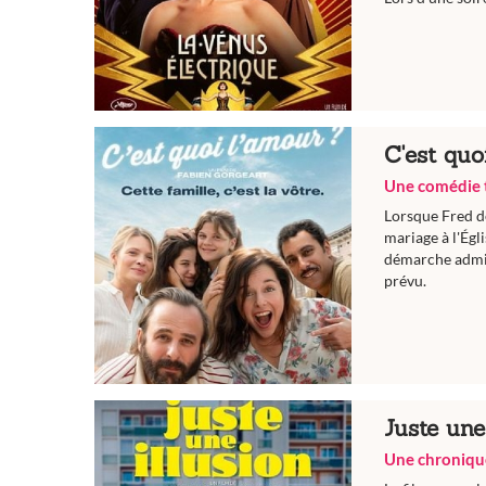
C'est qu
Une comédie t
Lorsque Fred d
mariage à l'Égl
démarche admin
prévu.
Juste une
Une chronique