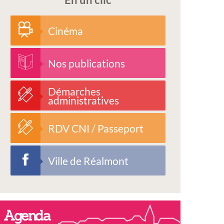
Cinéma
Nos publications
Démarches
administratives
RDV CNI / Passeport
Ville de Réalmont
Agenda