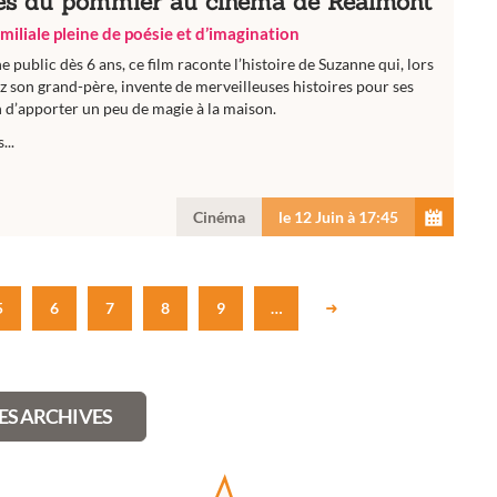
es du pommier au cinéma de Réalmont
miliale pleine de poésie et d’imagination
e public dès 6 ans, ce film raconte l’histoire de Suzanne qui, lors
z son grand-père, invente de merveilleuses histoires pour ses
n d’apporter un peu de magie à la maison.
...
Cinéma
le 12 Juin à 17:45
5
6
7
8
9
…
LES ARCHIVES