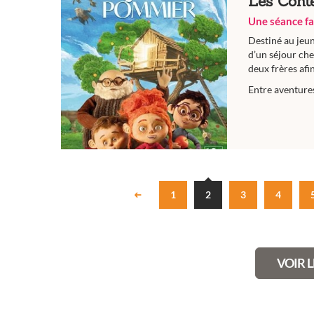
Les Cont
Une séance fa
Destiné au jeun
d’un séjour che
deux frères afi
Entre aventures
1
2
3
4
VOIR 