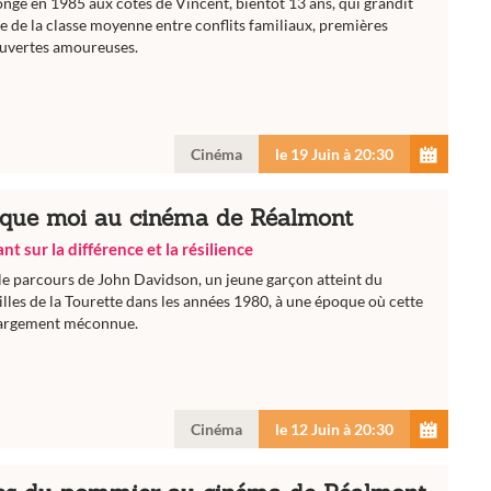
onge en 1985 aux côtés de Vincent, bientôt 13 ans, qui grandit
e de la classe moyenne entre conflits familiaux, premières
ouvertes amoureuses.
Cinéma
le 19 Juin à 20:30
t que moi au cinéma de Réalmont
nt sur la différence et la résilience
 le parcours de John Davidson, un jeune garçon atteint du
les de la Tourette dans les années 1980, à une époque où cette
largement méconnue.
Cinéma
le 12 Juin à 20:30