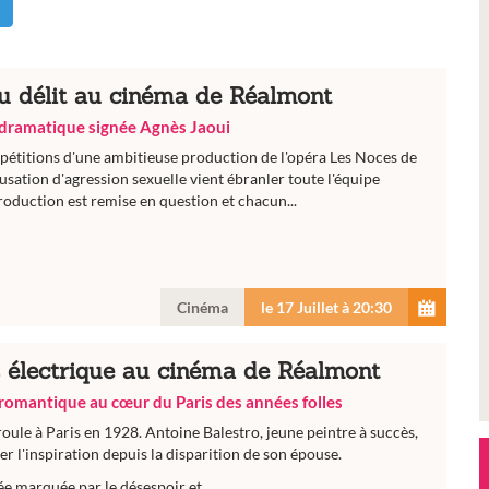
u délit au cinéma de Réalmont
dramatique signée Agnès Jaoui
pétitions d'une ambitieuse production de l'opéra Les Noces de
usation d'agression sexuelle vient ébranler toute l'équipe
production est remise en question et chacun...
Cinéma
le 17 Juillet à 20:30
 électrique au cinéma de Réalmont
omantique au cœur du Paris des années folles
éroule à Paris en 1928. Antoine Balestro, jeune peintre à succès,
er l'inspiration depuis la disparition de son épouse.
ée marquée par le désespoir et...