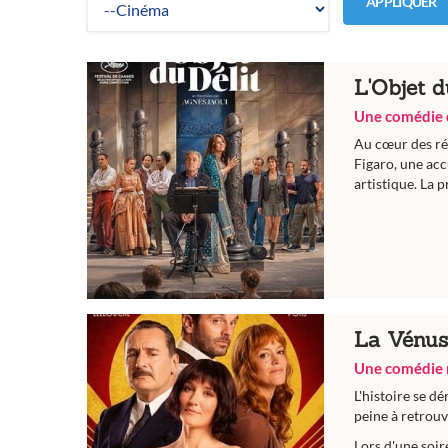
APPLIQUER
L'Objet d
Une comédie 
Au cœur des ré
Figaro, une acc
artistique. La 
La Vénus
Une comédie r
L'histoire se d
peine à retrouv
Lors d'une soir