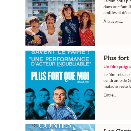
Le film nous pl
dans une famill
amitiés et déc
À travers...
Plus for
Un film poigna
Le film retrace
syndrome de Gil
maladie reste 
Entre...