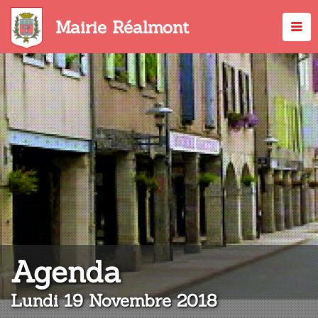
Aller
au
Mairie Réalmont
contenu
principal
:
Agenda
Lundi 19 Novembre 2018