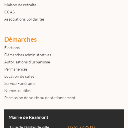
Maison de retraite
CCAS
Associations Solidarités
Démarches
Élections
Démarches administratives
Autorisations d'urbanisme
Permanences
Location de salles
Service Funéraire
Numéros utiles
Permission de voirie ou de stationnement
Mairie de Réalmont
3 rue de l'Hôtel de ville
05 63 79 25 80