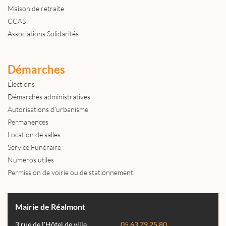
Maison de retraite
CCAS
Associations Solidarités
Démarches
Élections
Démarches administratives
Autorisations d'urbanisme
Permanences
Location de salles
Service Funéraire
Numéros utiles
Permission de voirie ou de stationnement
Mairie de Réalmont
3 rue de l'Hôtel de ville
05 63 79 25 80