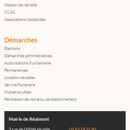
Maison de retraite
CCAS
Associations Solidarités
Démarches
Élections
Démarches administratives
Autorisations d'urbanisme
Permanences
Location de salles
Service Funéraire
Numéros utiles
Permission de voirie ou de stationnement
Mairie de Réalmont
3 rue de l'Hôtel de ville
05 63 79 25 80