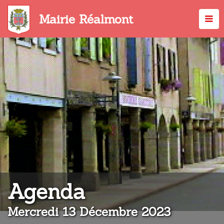
Aller
au
Mairie Réalmont
contenu
principal
:
Agenda
Mercredi 13 Décembre 2023